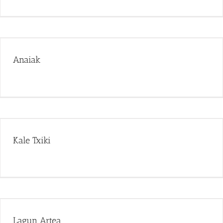
Anaiak
Kale Txiki
Lagun Artea