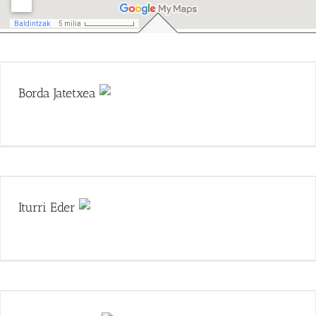
Borda Jatetxea
Iturri Eder