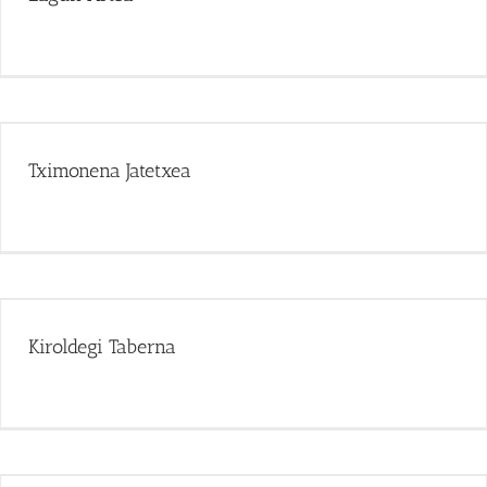
Tximonena Jatetxea
Kiroldegi Taberna