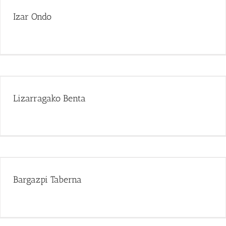
Izar Ondo
Lizarragako Benta
Bargazpi Taberna