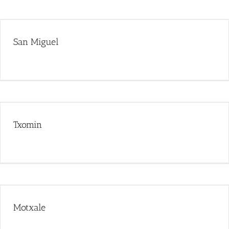
San Miguel
Txomin
Motxale