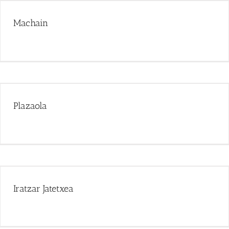
Machain
Plazaola
Iratzar Jatetxea