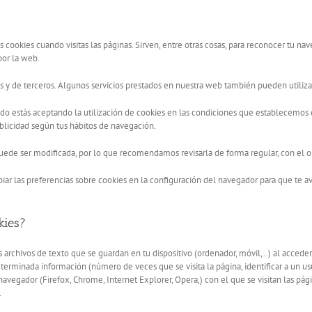
 cookies cuando visitas las páginas. Sirven, entre otras cosas, para reconocer tu n
or la web.
s y de terceros. Algunos servicios prestados en nuestra web también pueden utiliz
do estás aceptando la utilización de cookies en las condiciones que establecemos e
blicidad según tus hábitos de navegación.
 puede ser modificada, por lo que recomendamos revisarla de forma regular, con el
r las preferencias sobre cookies en la configuración del navegador para que te avis
kies?
archivos de texto que se guardan en tu dispositivo (ordenador, móvil,..) al accede
rminada información (número de veces que se visita la página, identificar a un usuar
avegador (Firefox, Chrome, Internet Explorer, Opera,) con el que se visitan las pági
.