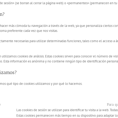
de sesión» (se borran al cerrar la página web) o «permanentes» (permanecen en tu
an?
r y hacer más cómoda tu navegación a través de la web, ya que personaliza ciertos c
ioma preferente cada vez que nos visitas.
ctamente necesarias para utilizar determinadas funciones, tales como el acceso a 
utilizamos cookies de análisis. Estas cookies sirven para conocer el número de visit
cio. Esta información es anónima y no contiene ningún tipo de identificación persona
lizamos?
amos qué tipo de cookies utilizamos y por qué lo hacemos.
e
Para qu
Las cookies de sesión se utilizan para identificar tu visita a la web. Toda
Estas cookies permanecen más tiempo en su dispositivo para adaptar los 