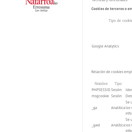
Cookies de terceros o e
Tipo de cooki
Google Analytics
Relación de cookies empl
Nombre
Tipo
PHPSESSID
Sesión
Iden
msgcookie
Sesión
Dete
Se u
_ga
Analítica
los 
inf
Se u
_gaid
Analítica
los 
inf