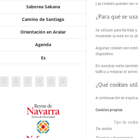
Las cookies pueden ser «
Saborea Sakana
¿Para qué se us
Camino de Santiago
Se utilizan para facilita
Orientación en Aralar
mostrarte la web en tu id
Agenda
Algunas cookies son estri
dispositivo.
Es
En nuestras webs también 
tráfico y mejorar el servi
Facebook
Twitter
Instagram
YouTube
Vimeo
Flickr
¿Qué cookies uti
A continuación te explic
Cookies propias
Tipo de cooki
De sesión
Técnicas y funcionales