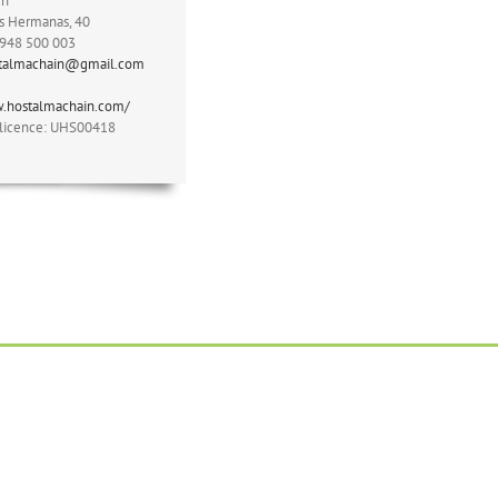
un
s Hermanas, 40
 948 500 003
talmachain@gmail.com
w.hostalmachain.com/
licence: UHS00418