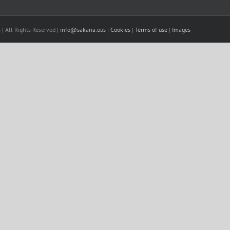
| All Rights Reserved |
info@sakana.eus
|
Cookies
|
Terms of use
|
Images