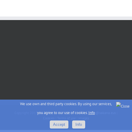
We use own and third party cookies. By using our services,
you agree to our use of cookies.
Info
Copyright 2015 sakana.eus | All Rights Reserved |
info@sakana.eus
|
Cookies
|
Terms of use
|
Images
Accept
Info