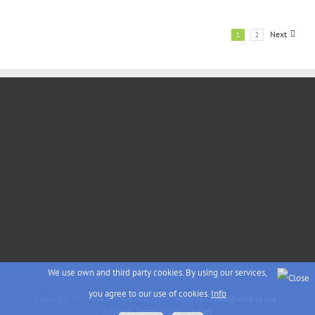
Next
1
2
We use own and third party cookies. By using our services,
you agree to our use of cookies.
Info
Copyright 2015 sakana.eus | All Rights Reserved |
info@sakana.eus
|
Cookies
|
Terms of use
|
Images