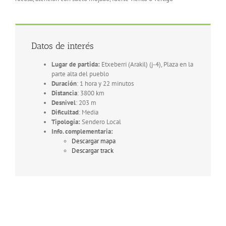
Datos de interés
Lugar de partida:
Etxeberri (Arakil) (j-4), Plaza en la
parte alta del pueblo
Duración
: 1 hora y 22 minutos
Distancia
: 3800 km
Desnivel
: 203 m
Dificultad
: Media
Tipología:
Sendero Local
Info. complementaria:
Descargar mapa
Descargar track