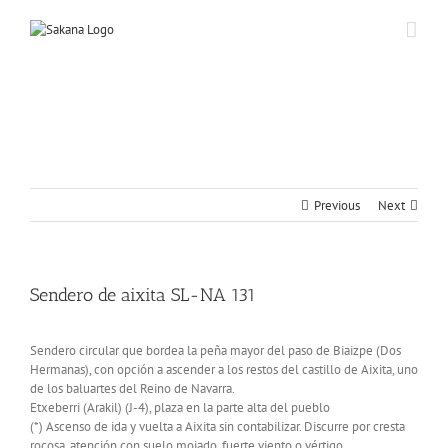
Previous
Next
Sendero de aixita SL-NA 131
Sendero circular que bordea la peña mayor del paso de Biaizpe (Dos
Hermanas), con opción a ascender a los restos del castillo de Aixita, uno
de los baluartes del Reino de Navarra.
Etxeberri (Arakil) (J-4), plaza en la parte alta del pueblo
(*) Ascenso de ida y vuelta a Aixita sin contabilizar. Discurre por cresta
rocosa, atención con suelo mojado, fuerte viento o vértigo