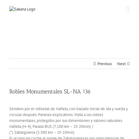
Previous
Next
Robles Monumentales SL-NA 136
Sendero por el robledal de Irañeta, con trazado inicial de ida y vuelta y
circular después. Paneles explicativos. Visita a los robles
monumentales, protegidos por sus dimensiones y valores naturales.
Irañeta (H-4), Parada BUS (7,100 km – 2h 20min) /
(*) Zabalgoiena (3,300 km – 1h 10min)
El acceso en coche al paraje de Zabalgoiena es por pista irregular de