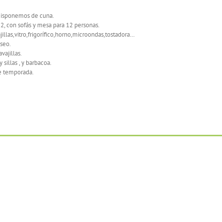
 Disponemos de cuna.
, con sofás y mesa para 12 personas.
jillas,vitro,frigorífico,horno,microondas,tostadora…
seo.
vajillas.
 sillas , y barbacoa.
e temporada.