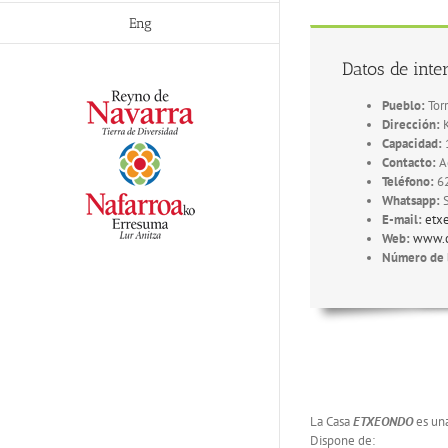
Eng
Datos de inte
Pueblo:
Tor
Dirección:
K
Capacidad:
Contacto:
A
Teléfono:
6
Whatsapp:
S
E-mail:
etx
Web:
www.c
Número de l
La Casa
ETXEONDO
es una
Dispone de: