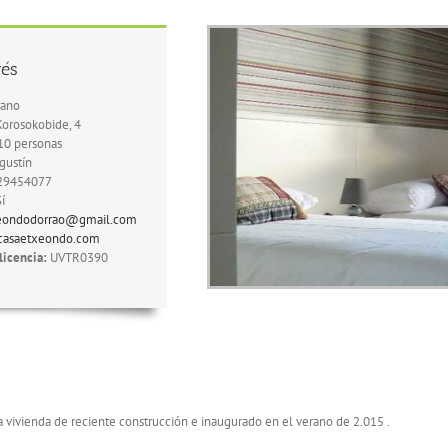
rés
rano
orosokobide, 4
10 personas
gustín
29454077
í
eondodorrao@gmail.com
asaetxeondo.com
icencia:
UVTR0390
 vivienda de reciente construcción e inaugurado en el verano de 2.015 .