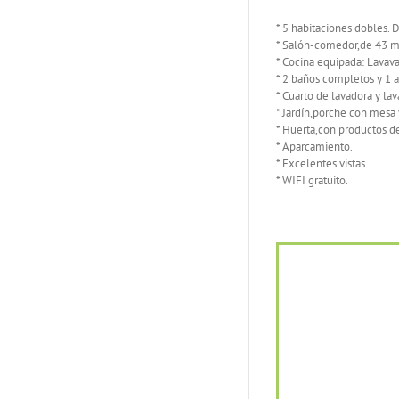
* 5 habitaciones dobles.
* Salón-comedor,de 43 m2
* Cocina equipada: Lavava
* 2 baños completos y 1 a
* Cuarto de lavadora y lava
* Jardín,porche con mesa y
* Huerta,con productos d
* Aparcamiento.
* Excelentes vistas.
* WIFI gratuito.