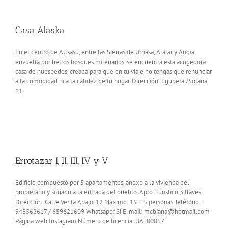
Casa Alaska
En el centro de Altsasu, entre las Sierras de Urbasa, Aralar y Andia,
envuelta por bellos bosques milenarios, se encuentra esta acogedora
casa de huéspedes, creada para que en tu viaje no tengas que renunciar
a la comodidad ni a la calidez de tu hogar. Dirección: Egubera /Solana
11,
Errotazar I, II, III, IV y V
Edificio compuesto por 5 apartamentos, anexo a la vivienda del
propietario y situado a la entrada del pueblo. Apto. Turístico 3 llaves
Dirección: Calle Venta Abajo, 12 Máximo: 15 + 5 personas Teléfono:
948562617 / 659621609 Whatsapp: Sí E-mail: mcbiana@hotmail.com
Página web Instagram Número de licencia: UAT00057