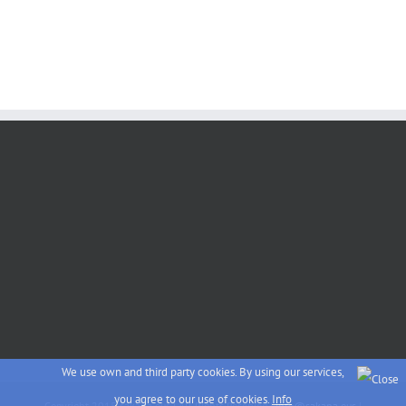
We use own and third party cookies. By using our services,
you agree to our use of cookies.
Info
Copyright 2015 sakana.eus | All Rights Reserved |
info@sakana.eus
|