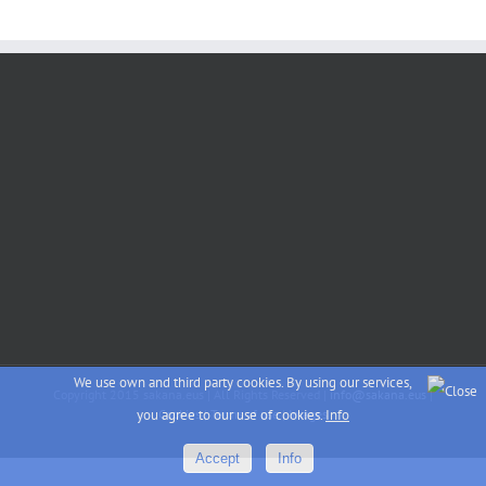
We use own and third party cookies. By using our services,
Copyright 2015 sakana.eus | All Rights Reserved |
info@sakana.eus
|
Cookies
|
Terms of use
|
Images
you agree to our use of cookies.
Info
Accept
Info