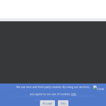
We use own and third party cookies. By using our services,
you agree to our use of cookies.
Info
Copyright 2015 sakana.eus | All Rights Reserved |
info@sakana.eus
|
Cookies
|
Terms of use
|
Images
Accept
Info