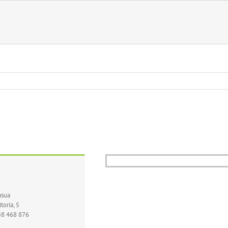
asua
toria, 5
48 468 876