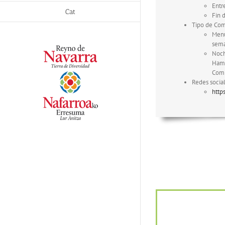
Entr
Cat
Fin 
Tipo de Com
Menú
sema
Noch
Hamb
Com
Redes social
http