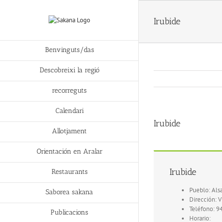
Irubide
Benvinguts/das
Descobreixi la regió
recorreguts
Calendari
Irubide
Allotjament
Orientación en Aralar
Irubide
Restaurants
Pueblo: Als
Saborea sakana
Dirección: Vi
Teléfono: 9
Publicacions
Horario: