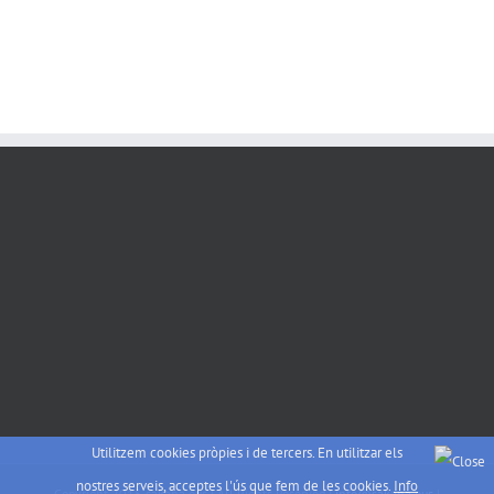
Utilitzem cookies pròpies i de tercers. En utilitzar els
nostres serveis, acceptes l'ús que fem de les cookies.
Info
Copyright 2015 sakana.eus | All Rights Reserved |
info@sakana.eus
|