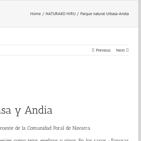
Home
/
NATURAKO HIRU
/
Parque natural Urbasa-Andia
Previous
Next
asa y Andia
roeste de la Comunidad Foral de Navarra.
ecies como tejos, enebros y pinos. En los rasos -llanuras