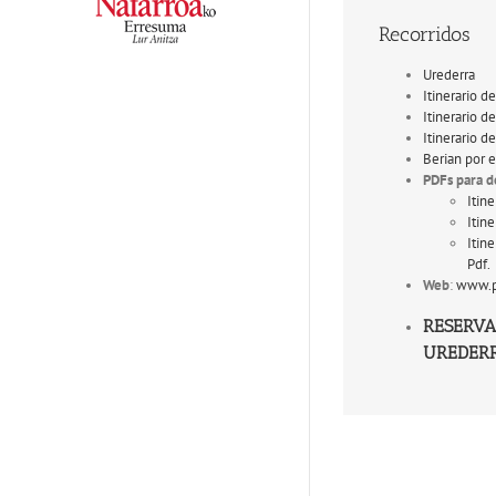
Recorridos
Urederra
Itinerario d
Itinerario d
Itinerario d
Berian por e
PDFs para d
Itine
Itin
Itin
Pdf.
Web
:
www.p
RESERVA
UREDER