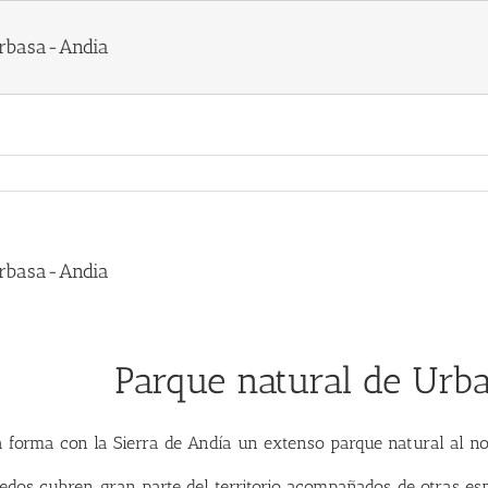
Urbasa-Andia
Urbasa-Andia
Parque natural de Urb
a forma con la Sierra de Andía un extenso parque natural al no
dos cubren gran parte del territorio acompañados de otras esp