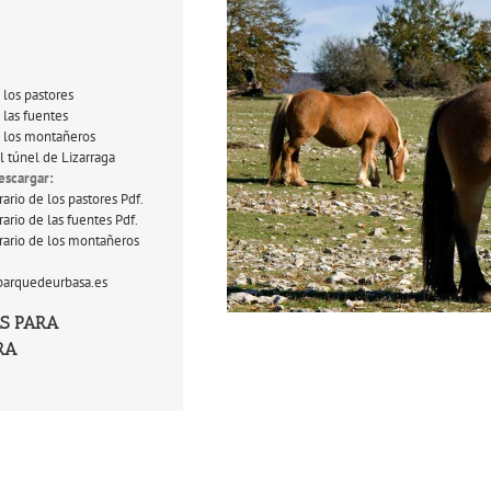
e los pastores
e las fuentes
e los montañeros
l túnel de Lizarraga
escargar:
rario de los pastores
Pdf.
erario de las fuentes
Pdf.
erario de los montañeros
arquedeurbasa.es
S PARA
RA