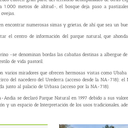
a 1.000 metros de altitud-, el bosque deja paso a pastizale
ovejas.
n encontrar numerosas simas y grietas, de ahí que sea un buen 
itar el centro de información del parque natural, que ahonda e
rino -se denominan bordas las cabañas destinas a albergue de 
stilo de vida pastoril.
on varios miradores que ofrecen hermosas vistas como Ubaba (
 circo del nacedero del Urederra (acceso desde la NA-718); el
da junto al palacio de Urbasa (acceso por la NA-718).
a-Andia se declaró Parque Natural en 1997 debido a sus valor
ón y un espacio de Interpretación de los usos tradicionales, a