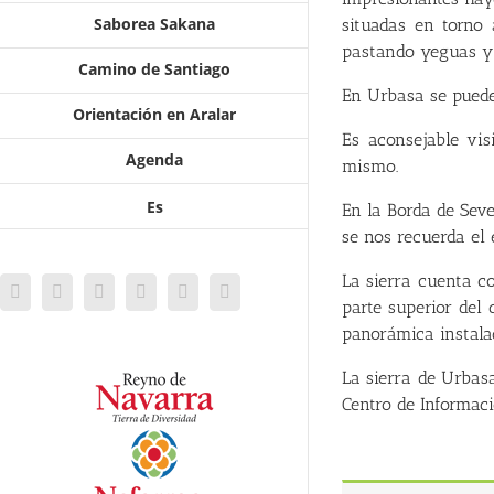
Saborea Sakana
situadas en torno 
pastando yeguas y 
Camino de Santiago
En Urbasa se puede
Orientación en Aralar
Es aconsejable vis
Agenda
mismo.
Es
En la Borda de Seve
se nos recuerda el e
La sierra cuenta c
Facebook
Twitter
Instagram
YouTube
Vimeo
Flickr
parte superior del
panorámica instala
La sierra de Urbas
Centro de Informaci